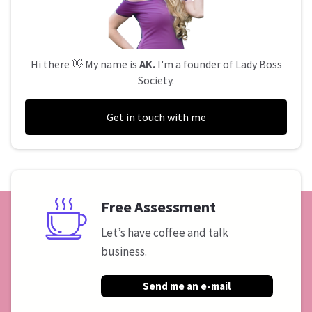
Hi there 👋 My name is
AK.
I'm a founder of Lady Boss
Society.
Get in touch with me
Free Assessment
Let’s have coffee and talk
business.
Send me an e-mail